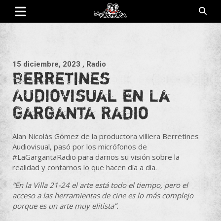
Saltar
al
contenido
Revista de cultura villera, brazo literario del movimiento La
La Poderosa
Poderosa.
15 diciembre, 2023
, Radio
Berretines
Audiovisual en La
Garganta Radio
Alan Nicolás Gómez de la productora villlera Berretines
Audiovisual, pasó por los micrófonos de
#LaGargantaRadio
para darnos su visión sobre la
realidad y contarnos lo que hacen día a día.
“En la Villa 21-24 el arte está todo el tiempo, pero el
acceso a las herramientas de cine es lo más complejo
porque es un arte muy elitista”.