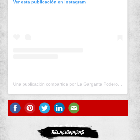
Ver esta publicación en Instagram
Una publicación compartida por La Garganta Poderosa (@lagargantapoderosa)
ASOCIATE
Relacionadas