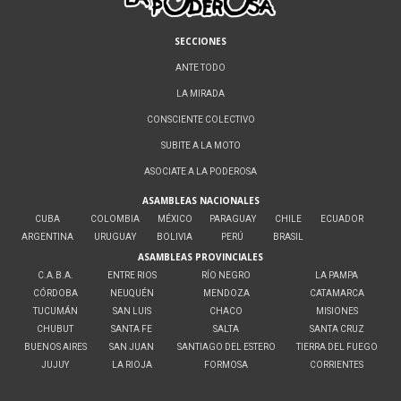
SECCIONES
ANTE TODO
LA MIRADA
CONSCIENTE COLECTIVO
SUBITE A LA MOTO
ASOCIATE A LA PODEROSA
ASAMBLEAS NACIONALES
CUBA
COLOMBIA
MÉXICO
PARAGUAY
CHILE
ECUADOR
ARGENTINA
URUGUAY
BOLIVIA
PERÚ
BRASIL
ASAMBLEAS PROVINCIALES
C.A.B.A.
ENTRE RIOS
RÍO NEGRO
LA PAMPA
CÓRDOBA
NEUQUÉN
MENDOZA
CATAMARCA
TUCUMÁN
SAN LUIS
CHACO
MISIONES
CHUBUT
SANTA FE
SALTA
SANTA CRUZ
BUENOS AIRES
SAN JUAN
SANTIAGO DEL ESTERO
TIERRA DEL FUEGO
JUJUY
LA RIOJA
FORMOSA
CORRIENTES