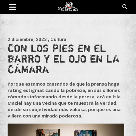
Saltar
al
contenido
Revista de cultura villera, brazo literario del movimiento La
La Poderosa
Poderosa.
2 diciembre, 2023
, Cultura
CON LOS PIES EN EL
BARRO Y EL OJO EN LA
CÁMARA
Porque estamos cansados de que la prensa haga
rating estigmatizando la pobreza, en sus sillones
cómodos informando desde la pereza, acá en Isla
Maciel hay una vecina que te muestra la verdad,
desde su subjetividad más valiosa, porque es una
villera con una mirada poderosa.