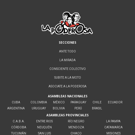
SECCIONES
ANTE TODO
LA MIRADA
CONSCIENTE COLECTIVO
SUBITE A LA MOTO
ASOCIATE A LA PODEROSA
ASAMBLEAS NACIONALES
CUBA
COLOMBIA
MÉXICO
PARAGUAY
CHILE
ECUADOR
ARGENTINA
URUGUAY
BOLIVIA
PERÚ
BRASIL
ASAMBLEAS PROVINCIALES
C.A.B.A.
ENTRE RIOS
RÍO NEGRO
LA PAMPA
CÓRDOBA
NEUQUÉN
MENDOZA
CATAMARCA
TUCUMÁN
SAN LUIS
CHACO
MISIONES