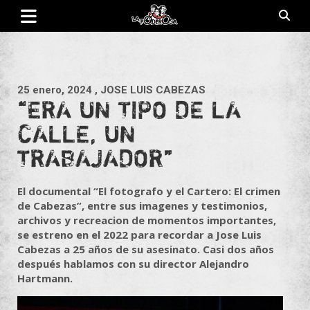
Saltar
al
contenido
Revista de cultura villera, brazo literario del movimiento La
La Poderosa
Poderosa.
25 enero, 2024
, JOSE LUIS CABEZAS
“ERA UN TIPO DE LA
CALLE, UN
TRABAJADOR”
El documental “El fotografo y el Cartero: El crimen
de Cabezas”, entre sus imagenes y testimonios,
archivos y recreacion de momentos importantes,
se estreno en el 2022 para recordar a Jose Luis
Cabezas a 25 años de su asesinato. Casi dos años
después hablamos con su director Alejandro
Hartmann.