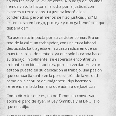
no era tan chico, lo viví de cerca. A lo largo de los años,
hemos visto la historia, la lucha por la justicia, con
avances y retrocesos. La justicia liberó a los
condenados, pero al menos se hizo justicia, ¿no? El
sistema, sin embargo, protege y otorga beneficios que
debería dar”.
“Su asesinato impacta por su carácter común. Era un
tipo de la calle, un trabajador, con una ética laboral
destacada. La tragedia en su caso radica en que su
muerte carece de sentido, ya que solo buscaba hacer
su trabajo. Inicialmente, se esperaba encontrar un
militante con ideas sociales, pero su verdadero valor
estaba puesto en su dedicación al trabajo, una pasión
que compartía tanto en la persecución de la verdad
como en la captura de imágenes”, dijo haciendo
referencia al lado humano que admira de José Luis.
Como director que es, no podíamos no conversar
sobre el paro de ayer, la Ley Ómnibus y el DNU, a lo
que nos dijo:
«Me preocupa todo. Este documental lo hice con