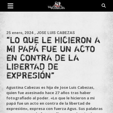
Saltar
al
contenido
Revista de cultura villera, brazo literario del movimiento La
La Poderosa
Poderosa.
25 enero, 2024
, JOSE LUIS CABEZAS
“LO QUE LE HICIERON A
MI PAPÁ FUE UN ACTO
EN CONTRA DE LA
LIBERTAD DE
EXPRESIÓN”
Agustina Cabezas es hija de Jose Luis Cabezas,
quien fue asesinado hace 27 años tras haber
fotografiado al poder. «Lo que le hicieron a mi
papá fue un acto en contra de la libertad de
expresión», expresa con fuerza Agus. Sus palabras