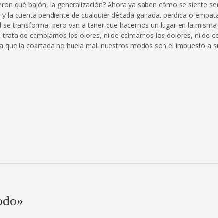
ieron qué bajón, la generalización? Ahora ya saben cómo se siente ser
a y la cuenta pendiente de cualquier década ganada, perdida o empata
d se transforma, pero van a tener que hacernos un lugar en la misma
e trata de cambiarnos los olores, ni de calmarnos los dolores, ni de 
a que la coartada no huela mal: nuestros modos son el impuesto a s
odo
»