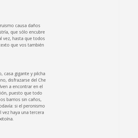
ltruismo causa daños
tría, que sólo encubre
al vez, hasta que todos
 texto que vos también
, casa gigante y pilcha
no, disfrazarse del Che
lven a encontrar en el
sión, puesto que todo
os barrios sin caños,
davía: si el peronismo
l vez haya una tercera
itoína.