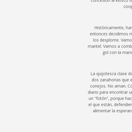
concesión al kiosco d
coop
Históricamente, han
entonces decidimos me
los desplome. Vamos
mantel. Vamos a combat
gol con la man
La quijotesca clase d
dos zanahorias que e
conejos. No aman. Co
diario para encontrar u
un “fotón”, porque ha
el que están, defendie
alimentar la espera