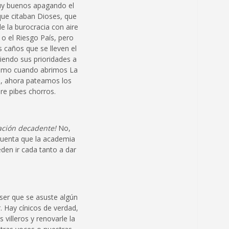
uy buenos apagando el
que citaban Dioses, que
e la burocracia con aire
 o el Riesgo País, pero
caños que se lleven el
iendo sus prioridades a
como cuando abrimos La
a, ahora pateamos los
re pibes chorros.
ación decadente!
No,
cuenta que la academia
den ir cada tanto a dar
 ser que se asuste algún
 Hay cínicos de verdad,
 villeros y renovarle la