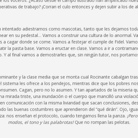
e los voceros. ¿Acaso desde el campo ilustrado han amplificado nue
erativas de trabajo? ¡Corran el culo entonces y dejen subir a los de a
 intentado adiestrarnos como mascotas, tanto que les dejamos todas
ar en su pedestal… Vamos a construir una cultura de lo anormal. Va
 a cagar donde se come. Vamos a festejar el cumple de Fidel. Vamos
ir la pasta base. Vamos a eructar en clase. Vamos a ir a contrama
o. Y al final vamos a demostrarles que, sin ningún tutor, nos portam
ominante y la clase media que se monta cual Rocinante cabalgan tras e
l sistema les ofrece a los pendejos, mientras dice que los pobres 
nsumen. Cagan, pero no lo asumen. Y tan apartados de la miseria que
na mirada triste, una inundación o el cuerpo que mancilló una violaci
cen comunicación con la misma liviandad que sacan conclusiones, de
ndo las buenas costumbres que aprendieron del “qué dirán”. Ojo, igu
nza: nos enseñan el protocolo, cuando tengamos llena la panza.
¡Pero
modos, el tono y las palabrotas!
Que no rompan las pelotas.