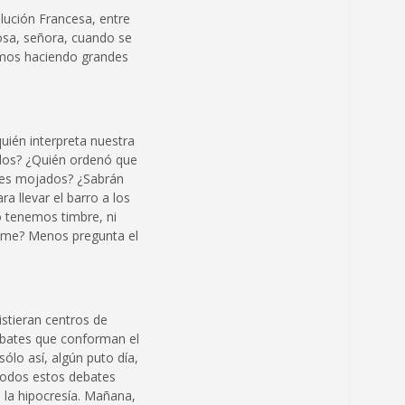
lución Francesa, entre
cosa, señora, cuando se
íamos haciendo grandes
quién interpreta nuestra
ados? ¿Quién ordenó que
nes mojados? ¿Sabrán
a llevar el barro a los
 tenemos timbre, ni
prime? Menos pregunta el
istieran centros de
ombates que conforman el
sólo así, algún puto día,
 todos estos debates
 la hipocresía. Mañana,