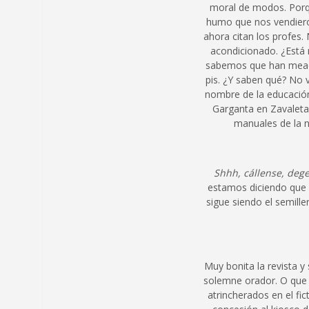
moral de modos. Porq
humo que nos vendieron
ahora citan los profes.
acondicionado. ¿Está m
sabemos que han meado
pis. ¿Y saben qué? No 
nombre de la educació
Garganta en Zavaleta
manuales de la n
Shhh, cállense, deg
estamos diciendo que 
sigue siendo el semill
Muy bonita la revista y
solemne orador. O que 
atrincherados en el fic