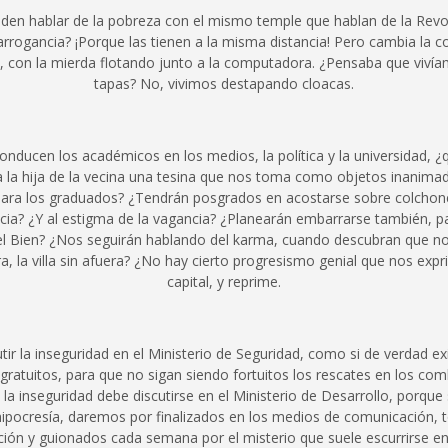
eden hablar de la pobreza con el mismo temple que hablan de la Revo
arrogancia? ¡Porque las tienen a la misma distancia! Pero cambia la 
a, con la mierda flotando junto a la computadora. ¿Pensaba que viv
tapas? No, vivimos destapando cloacas.
conducen los académicos en los medios, la política y la universidad, ¿
 a la hija de la vecina una tesina que nos toma como objetos inanim
 para los graduados? ¿Tendrán posgrados en acostarse sobre colcho
cia? ¿Y al estigma de la vagancia? ¿Planearán embarrarse también, par
 el Bien? ¿Nos seguirán hablando del karma, cuando descubran que no
, la villa sin afuera? ¿No hay cierto progresismo genial que nos ex
capital, y reprime.
utir la inseguridad en el Ministerio de Seguridad, como si de verdad ex
 gratuitos, para que no sigan siendo fortuitos los rescates en los c
la inseguridad debe discutirse en el Ministerio de Desarrollo, porque 
hipocresía, daremos por finalizados en los medios de comunicación,
cción y guionados cada semana por el misterio que suele escurrirse en