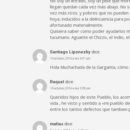
No soy un letrado, soy un pibe que morf
llegan quedan cada vez más abajo. No s
vez más ricos. y pobres que no pueden 
hoya, inducidos a la delincuencia para 
afortunado materialmente.
Quisiera saber como poder ayudarlos mej
tucumano. Aguante el Chizzo, el Indio, 
Santiago Liponezky
dice:
10 octubre, 2016 a las 6:41 pm
Hola Muchachada de la Garganta, cómo c
Raquel
dice:
10 octubre, 2016 a las 3:09 pm
Queridos hijos de este Pueblo, los aco
vida , he visto y sentido a «mi pueblo 
entre los tantos defectos que tambien
matias
dice: