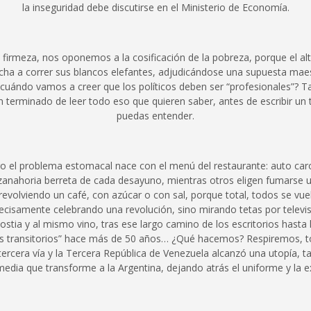
la inseguridad debe discutirse en el Ministerio de Economía.
n firmeza, nos oponemos a la cosificación de la pobreza, porque el a
ha a correr sus blancos elefantes, adjudicándose una supuesta maes
 cuándo vamos a creer que los políticos deben ser “profesionales”? T
an terminado de leer todo eso que quieren saber, antes de escribir un
puedas entender.
o el problema estomacal nace con el menú del restaurante: auto caro
anahoria berreta de cada desayuno, mientras otros eligen fumarse u
 revolviendo un café, con azúcar o con sal, porque total, todos se vue
ecisamente celebrando una revolución, sino mirando tetas por televi
stia y al mismo vino, tras ese largo camino de los escritorios hasta l
es transitorios” hace más de 50 años… ¿Qué hacemos? Respiremos, to
rcera vía y la Tercera República de Venezuela alcanzó una utopía, ta
media que transforme a la Argentina, dejando atrás el uniforme y la ex