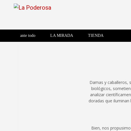
Saltar
al
contenido
Revista de cultura villera,
La Poderosa
Revista de cultura villera, brazo literario del movimiento La
brazo literario del movimiento
La Poderosa
ante todo
LA MIRADA
TIENDA
La Poderosa.
Damas y caballeros, 
biológicos, sometien
analizar científicame
doradas que iluminan l
Bien, nos propusimos