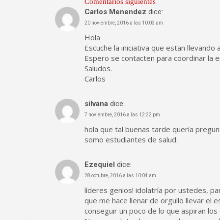
Navegación
Comentarios siguientes
Carlos Menendez
dice:
de
20 noviembre, 2016 a las 10:03 am
Hola
comentarios
Escuche la iniciativa que estan llevand
Espero se contacten para coordinar la e
Saludos.
Carlos
silvana
dice:
7 noviembre, 2016 a las 12:22 pm
hola que tal buenas tarde quería pregunt
somo estudiantes de salud.
Ezequiel
dice:
28 octubre, 2016 a las 10:04 am
líderes genios! idolatría por ustedes, 
que me hace llenar de orgullo llevar el e
conseguir un poco de lo que aspiran los