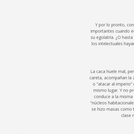
Y por lo pronto, co
importantes cuando ec
su egolatría. ¿O hasta
los intelectuales hay
La caca huele mal, per
careta, acompañan la z
o “atacar al imperio”
mismo lugar. Y no pr
conduce a la misma o
“núcleos habitacional
se hizo masas como te
clase 