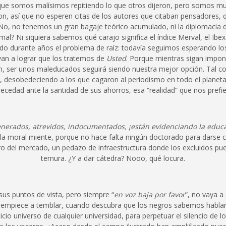
ue somos malísimos repitiendo lo que otros dijeron, pero somos m
, así que no esperen citas de los autores que citaban pensadores, 
 No, no tenemos un gran bagaje teórico acumulado, ni la diplomacia d
al? Ni siquiera sabemos qué carajo significa el índice Merval, el Ibex
 durante años el problema de raíz: todavía seguimos esperando los 
van a lograr que los tratemos de
Usted
. Porque mientras sigan impon
n, ser unos maleducados seguirá siendo nuestra mejor opción. Tal 
, desobedeciendo a los que cagaron al periodismo en todo el planet
ecedad ante la santidad de sus ahorros, esa “realidad” que nos prefie
enerados, atrevidos, indocumentados, ¡están evidenciando la educ
la moral miente, porque no hace falta ningún doctorado para darse 
ero del mercado, un pedazo de infraestructura donde los excluidos pue
ternura. ¿Y a dar cátedra? Nooo, qué locura.
 sus puntos de vista, pero siempre “
en voz baja por favor
”, no vaya a
empiece a temblar, cuando descubra que los negros sabemos hablar.
ticio universo de cualquier universidad, para perpetuar el silencio de los