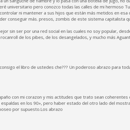
a un sanguche de fiambre y lo pasa con una botella de jugo, no da
eré universitario pero conozco todas las calles de mi hermoso T
controlar ni mantener a sus hijos que están más metidos en esa 
poder conseguir más. presos, zombis de este sistema capitalista 
or sin ser por una red social en las cuales no soy popular, desd
el rocanroll de los pibes, de los desangelados, y mucho más Aguan
onsigo el libro de ustedes che??? Un poderoso abrazo para toda
mpaño con mi corazon y mis actitudes que trato sean coherentes 
de espaldas en los 90», pero haber estado del otro lado del most
 poseo por supuesto.Los abrazo