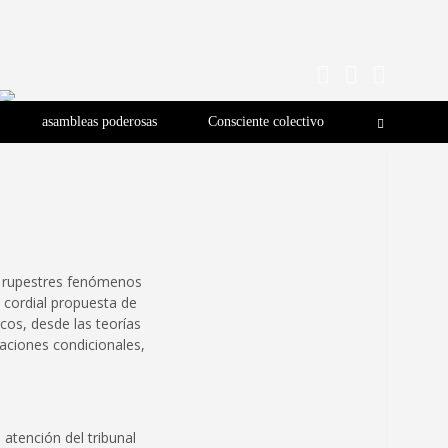
asambleas poderosas
Consciente colectivo
o rupestres fenómenos
 cordial propuesta de
cos, desde las teorías
naciones condicionales,
atención del tribunal