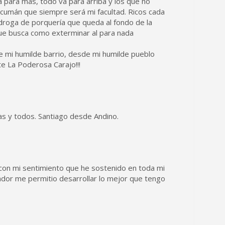
 para más, todo va para arriba y los que no
ucumán que siempre será mi facultad. Ricos cada
droga de porquería que queda al fondo de la
que busca como exterminar al para nada
e mi humilde barrio, desde mi humilde pueblo
te La Poderosa Carajo!!!
s y todos. Santiago desde Andino.
con mi sentimiento que he sostenido en toda mi
rador me permitio desarrollar lo mejor que tengo