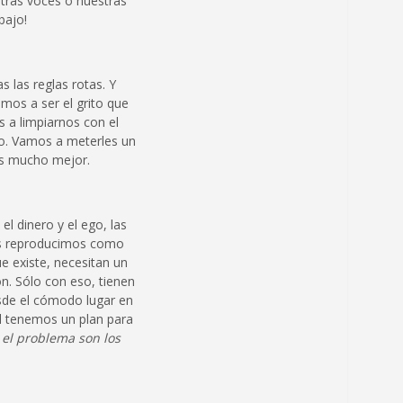
stras voces o nuestras
bajo!
 las reglas rotas. Y
mos a ser el grito que
 a limpiarnos con el
no. Vamos a meterles un
os mucho mejor.
l dinero y el ego, las
nos reproducimos como
 existe, necesitan un
ón. Sólo con eso, tienen
sde el cómodo lugar en
al tenemos un plan para
 el problema son los