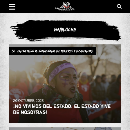
Saltar
al
contenido
Revista de cultura villera, brazo literario del movimiento La
La Poderosa
Poderosa.
Bariloche
36° Encuentro Plurinacional de Mujeres y Disidencias
20 OCTUBRE, 2023
¡No vivimos del Estado, el Estado vive
de nosotras!