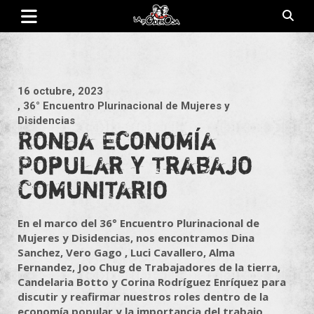
Saltar
al
contenido
Revista de cultura villera, brazo literario del movimiento La
La Poderosa
Poderosa.
16 octubre, 2023
, 36° Encuentro Plurinacional de Mujeres y
Disidencias
Ronda Economía
Popular y Trabajo
Comunitario
En el marco del 36° Encuentro Plurinacional de
Mujeres y Disidencias, nos encontramos Dina
Sanchez, Vero Gago , Luci Cavallero, Alma
Fernandez, Joo Chug de Trabajadores de la tierra,
Candelaria Botto y Corina Rodríguez Enríquez para
discutir y reafirmar nuestros roles dentro de la
economía popular y la importancia del trabajo