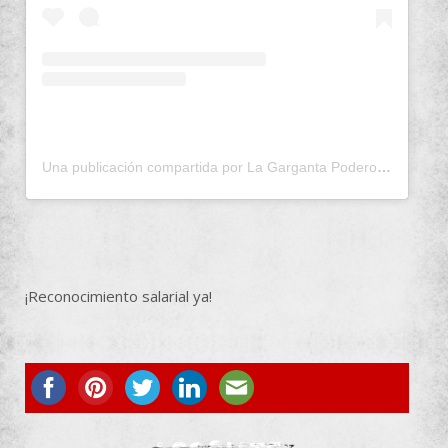
Una publicación compartida por La Garganta Poderosa (@lagargantapoderosa)
¡Reconocimiento salarial ya!