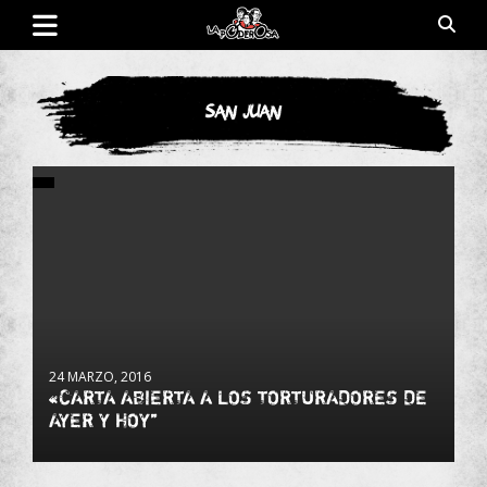
Saltar
al
contenido
Revista de cultura villera, brazo literario del movimiento La
La Poderosa
Poderosa.
San Juan
24 MARZO, 2016
«CARTA ABIERTA A LOS TORTURADORES DE
AYER Y HOY”