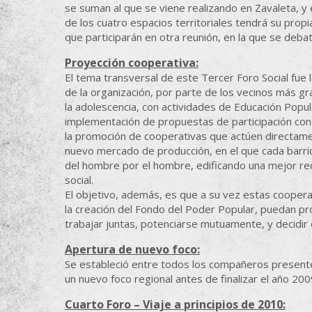
se suman al que se viene realizando en Zavaleta, y e
de los cuatro espacios territoriales tendrá su propia
que participarán en otra reunión, en la que se deba
Proyección cooperativa:
El tema transversal de este Tercer Foro Social fue 
de la organización, por parte de los vecinos más gra
la adolescencia, con actividades de Educación Popula
implementación de propuestas de participación con
la promoción de cooperativas que actúen directame
nuevo mercado de producción, en el que cada barrio
del hombre por el hombre, edificando una mejor red
social.
El objetivo, además, es que a su vez estas cooperat
la creación del Fondo del Poder Popular, puedan p
trabajar juntas, potenciarse mutuamente, y decidir 
Apertura de nuevo foco:
Se estableció entre todos los compañeros presentes
un nuevo foco regional antes de finalizar el año 20
Cuarto Foro – Viaje a principios de 2010: