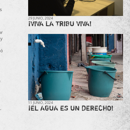
es
29 JUNIO, 2024
¡VIVA LA TRIBU VIVA!
or
 y
uó
e
11 JUNIO, 2024
¡EL AGUA ES UN DERECHO!
r