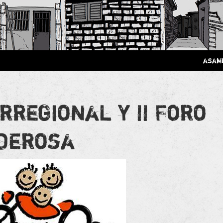
 Poderosa.
asam
rregional y II Foro
oderosa