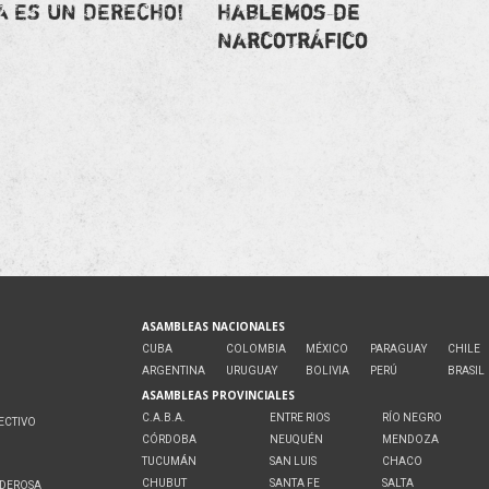
A ES UN DERECHO!
Hablemos de
Narcotráfico
ASAMBLEAS NACIONALES
CUBA
COLOMBIA
MÉXICO
PARAGUAY
CHILE
ARGENTINA
URUGUAY
BOLIVIA
PERÚ
BRASIL
ASAMBLEAS PROVINCIALES
C.A.B.A.
ENTRE RIOS
RÍO NEGRO
ECTIVO
CÓRDOBA
NEUQUÉN
MENDOZA
O
TUCUMÁN
SAN LUIS
CHACO
CHUBUT
SANTA FE
SALTA
ODEROSA