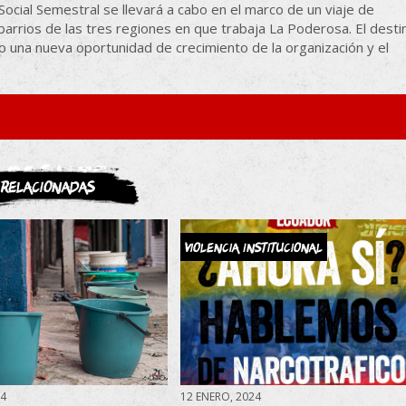
Social Semestral se llevará a cabo en el marco de un viaje de
s barrios de las tres regiones en que trabaja La Poderosa. El desti
 una nueva oportunidad de crecimiento de la organización y el
ASOCIATE
Relacionadas
Violencia Institucional
24
12 ENERO, 2024