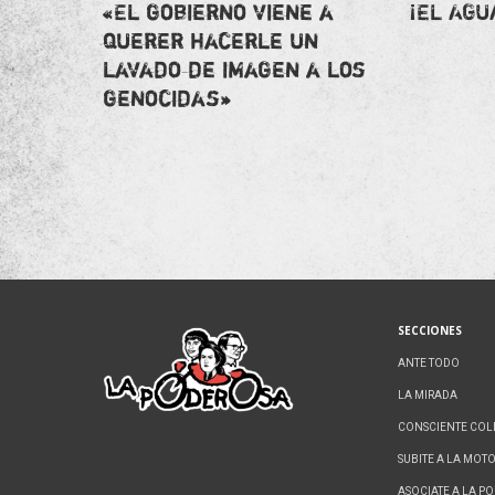
«El gobierno viene a
¡EL AGU
querer hacerle un
lavado de imagen a los
genocidas»
SECCIONES
ANTE TODO
LA MIRADA
CONSCIENTE COL
SUBITE A LA MOT
ASOCIATE A LA P