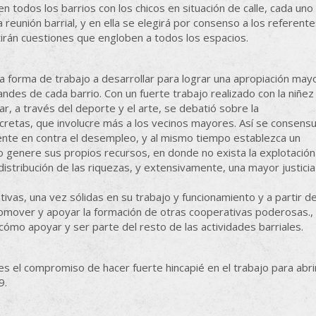
n todos los barrios con los chicos en situación de calle, cada uno
 reunión barrial, y en ella se elegirá por consenso a los referent
tirán cuestiones que engloben a todos los espacios.
la forma de trabajo a desarrollar para lograr una apropiación may
ndes de cada barrio. Con un fuerte trabajo realizado con la niñez
r, a través del deporte y el arte, se debatió sobre la
cretas, que involucre más a los vecinos mayores. Así se consens
nte en contra el desempleo, y al mismo tiempo establezca un
 genere sus propios recursos, en donde no exista la explotación
istribución de las riquezas, y extensivamente, una mayor justicia
ivas, una vez sólidas en su trabajo y funcionamiento y a partir d
romover y apoyar la formación de otras cooperativas poderosas.,
cómo apoyar y ser parte del resto de las actividades barriales.
 el compromiso de hacer fuerte hincapié en el trabajo para abri
09.