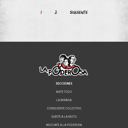
Paginación
1
2
Siguiente
de
entradas
SECCIONES
ANTE TODO
LA MIRADA
CONSCIENTE COLECTIVO
SUBITE A LA MOTO
ASOCIATE A LA PODEROSA