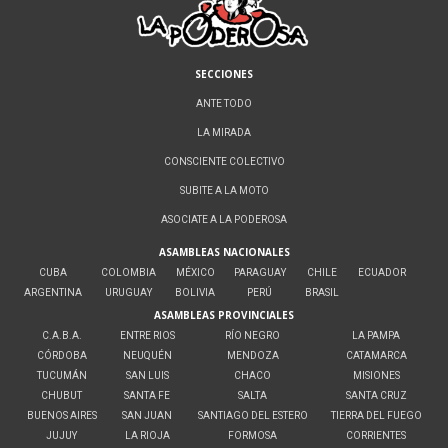
SECCIONES
ANTE TODO
LA MIRADA
CONSCIENTE COLECTIVO
SUBITE A LA MOTO
ASOCIATE A LA PODEROSA
ASAMBLEAS NACIONALES
CUBA
COLOMBIA
MÉXICO
PARAGUAY
CHILE
ECUADOR
ARGENTINA
URUGUAY
BOLIVIA
PERÚ
BRASIL
ASAMBLEAS PROVINCIALES
C.A.B.A.
ENTRE RIOS
RÍO NEGRO
LA PAMPA
CÓRDOBA
NEUQUÉN
MENDOZA
CATAMARCA
TUCUMÁN
SAN LUIS
CHACO
MISIONES
CHUBUT
SANTA FE
SALTA
SANTA CRUZ
BUENOS AIRES
SAN JUAN
SANTIAGO DEL ESTERO
TIERRA DEL FUEGO
JUJUY
LA RIOJA
FORMOSA
CORRIENTES