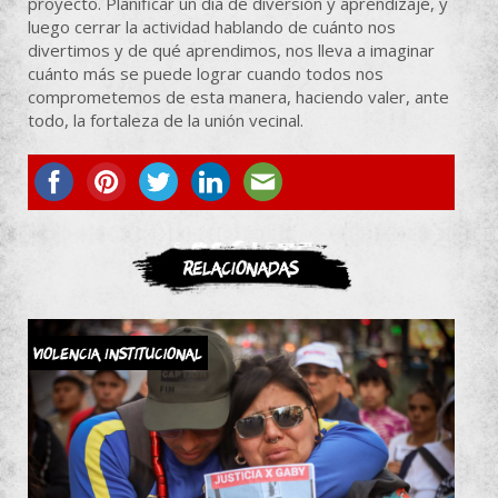
proyecto. Planificar un día de diversión y aprendizaje, y
luego cerrar la actividad hablando de cuánto nos
divertimos y de qué aprendimos, nos lleva a imaginar
cuánto más se puede lograr cuando todos nos
comprometemos de esta manera, haciendo valer, ante
todo, la fortaleza de la unión vecinal.
ASOCIATE
Relacionadas
Violencia Institucional