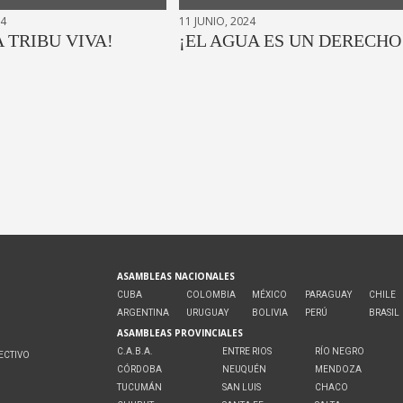
24
11 JUNIO, 2024
A TRIBU VIVA!
¡EL AGUA ES UN DERECHO
ASAMBLEAS NACIONALES
CUBA
COLOMBIA
MÉXICO
PARAGUAY
CHILE
ARGENTINA
URUGUAY
BOLIVIA
PERÚ
BRASIL
ASAMBLEAS PROVINCIALES
C.A.B.A.
ENTRE RIOS
RÍO NEGRO
ECTIVO
CÓRDOBA
NEUQUÉN
MENDOZA
O
TUCUMÁN
SAN LUIS
CHACO