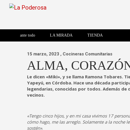
Saltar
al
contenido
Revista de cultura villera,
La Poderosa
Revista de cultura villera, brazo literario del movimiento La
brazo literario del movimiento
La Poderosa
ante todo
LA MIRADA
TIENDA
La Poderosa.
15 marzo, 2023
, Cocineras Comunitarias
ALMA, CORAZÓN
Le dicen «Miki», y se llama Ramona Tobares. Ti
Yapeyú, en Córdoba. Hace una década participa
legendarias, conocidas por todos. Además de da
vecinos.
«Tengo cinco hijos, y en mi casa vivimos 17 persona
cómo hago, me las arreglo. Solamente a la noche l
sostén»
.