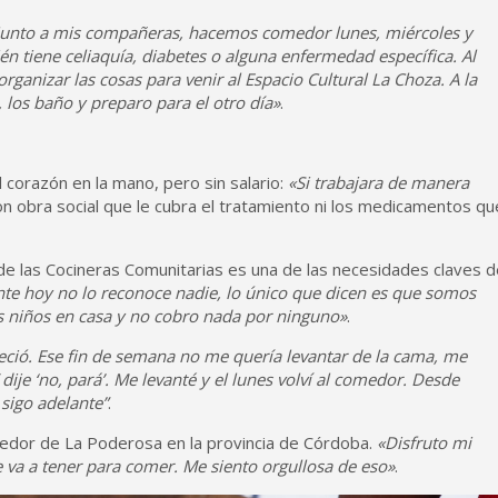
Junto a mis compañeras, hacemos comedor lunes, miércoles y
én tiene celiaquía, diabetes o alguna enfermedad específica. Al
rganizar las cosas para venir al Espacio Cultural La Choza. A la
 los baño y preparo para el otro día»
.
 corazón en la mano, pero sin salario:
«Si trabajara de manera
n obra social que le cubra el tratamiento ni los medicamentos qu
 de las Cocineras Comunitarias es una de las necesidades claves 
te hoy no lo reconoce nadie, lo único que dicen es que somos
s niños en casa y no cobro nada por ninguno»
.
leció. Ese fin de semana no me quería levantar de la cama, me
dije ‘no, pará’. Me levanté y el lunes volví al comedor. Desde
 sigo adelante”
.
medor de La Poderosa en la provincia de Córdoba.
«Disfruto mi
e va a tener para comer. Me siento orgullosa de eso»
.