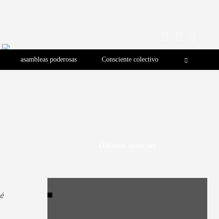
asambleas poderosas
Consciente colectivo
Últimas noticias
sé