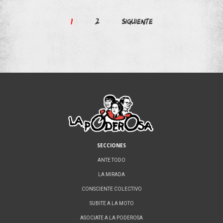
Paginación
1
2
Siguiente
de
entradas
SECCIONES
ANTE TODO
LA MIRADA
CONSCIENTE COLECTIVO
SUBITE A LA MOTO
ASOCIATE A LA PODEROSA