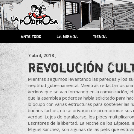
Saltar
al
contenido
Revista de cultura villera,
La
Revista de cultura villera, brazo literario del movimiento La
brazo literario del movimiento
La Poderosa
ante todo
LA MIRADA
TIENDA
La Poderosa.
Poderosa
7 abril, 2013
,
Revolución Cul
Mientras seguimos levantando las paredes y los sue
ineptitud gubernamental. Mientras redactamos una r
vecinos que se van formando en la comunicación, el m
que la asamblea poderosa había solicitado para ha
lo ocupó con varias estructuras para sostener las h
buenos fachos, no se privaron de promocionar sus ma
verdad. Lejos de paralizarse, los pibes multiplicaro
Escritores de la libertad, La Noche de los Lápices,
Miguel Sánchez, son algunas de las pelis que estuvi