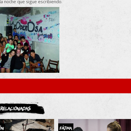
 la noche que sigue escribiendo.
ASOCIATE
Relacionadas
ón
FÁTIMA