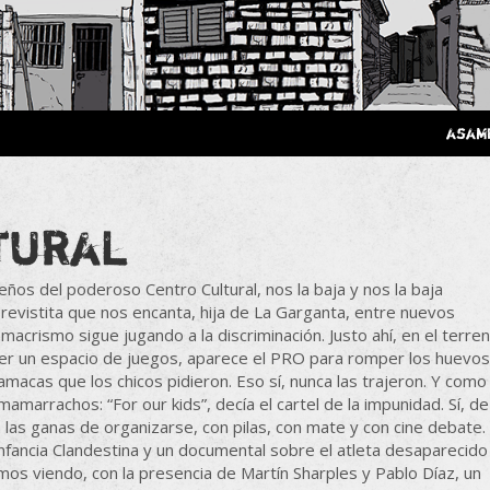
 Poderosa.
asam
tural
ños del poderoso Centro Cultural, nos la baja y nos la baja
evistita que nos encanta, hija de La Garganta, entre nuevos
acrismo sigue jugando a la discriminación. Justo ahí, en el terre
cer un espacio de juegos, aparece el PRO para romper los huevos
amacas que los chicos pidieron. Eso sí, nunca las trajeron. Y como
marrachos: “For our kids”, decía el cartel de la impunidad. Sí, de
n las ganas de organizarse, con pilas, con mate y con cine debate.
 Infancia Clandestina y un documental sobre el atleta desaparecido
mos viendo, con la presencia de Martín Sharples y Pablo Díaz, un