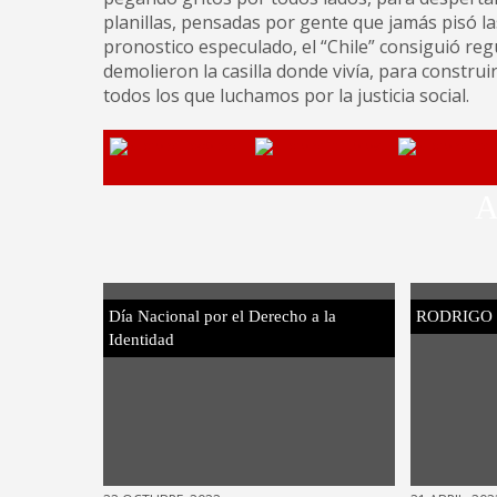
planillas, pensadas por gente que jamás pisó las v
pronostico especulado, el “Chile” consiguió regu
demolieron la casilla donde vivía, para construi
todos los que luchamos por la justicia social.
A
Día Nacional por el Derecho a la
RODRIGO
Identidad