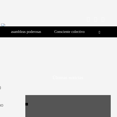
asambleas poderosas
Consciente colectivo
Últimas noticias
0
no