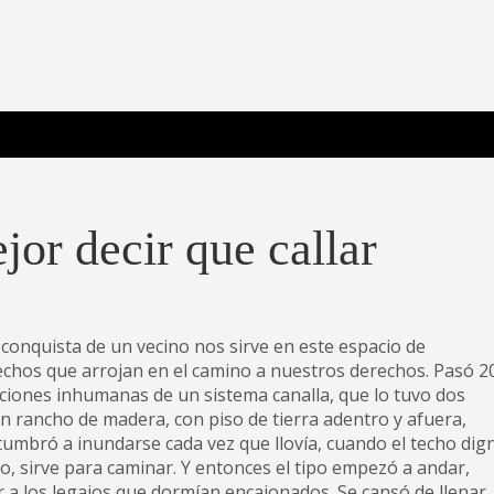
 Poderosa.
jor decir que callar
a conquista de un vecino nos sirve en este espacio de
echos que arrojan en el camino a nuestros derechos. Pasó 2
diciones inhumanas de un sistema canalla, que lo tuvo dos
 un rancho de madera, con piso de tierra adentro y afuera,
stumbró a inundarse cada vez que llovía, cuando el techo dig
o, sirve para caminar. Y entonces el tipo empezó a andar,
 a los legajos que dormían encajonados. Se cansó de llenar