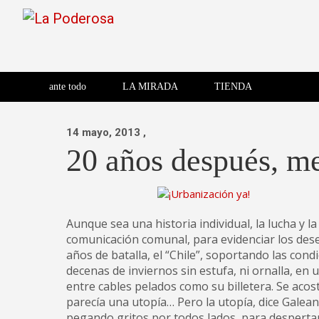
Saltar
al
contenido
Revista de cultura villera,
La Poderosa
Revista de cultura villera, brazo literario del movimiento La
brazo literario del movimiento
La Poderosa
ante todo
LA MIRADA
TIENDA
La Poderosa.
14 mayo, 2013
,
20 años después, me
Aunque sea una historia individual, la lucha y l
comunicación comunal, para evidenciar los des
años de batalla, el “Chile”, soportando las con
decenas de inviernos sin estufa, ni ornalla, en
entre cables pelados como su billetera. Se aco
parecía una utopía… Pero la utopía, dice Galean
pegando gritos por todos lados, para despertar