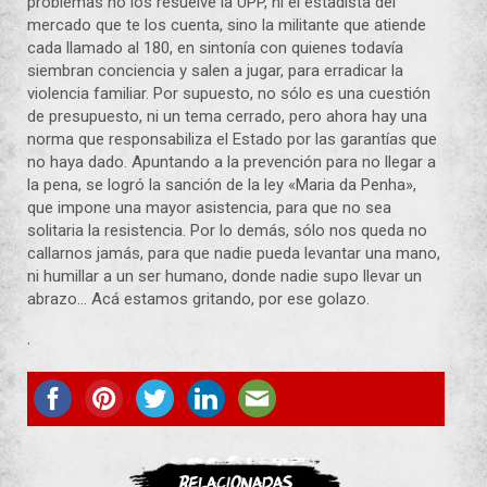
problemas no los resuelve la UPP, ni el estadista del
mercado que te los cuenta, sino la militante que atiende
cada llamado al 180, en sintonía con quienes todavía
siembran conciencia y salen a jugar, para erradicar la
violencia familiar. Por supuesto, no sólo es una cuestión
de presupuesto, ni un tema cerrado, pero ahora hay una
norma que responsabiliza el Estado por las garantías que
no haya dado. Apuntando a la prevención para no llegar a
la pena, se logró la sanción de la ley «Maria da Penha»,
que impone una mayor asistencia, para que no sea
solitaria la resistencia. Por lo demás, sólo nos queda no
callarnos jamás, para que nadie pueda levantar una mano,
ni humillar a un ser humano, donde nadie supo llevar un
abrazo… Acá estamos gritando, por ese golazo.
.
ASOCIATE
Relacionadas