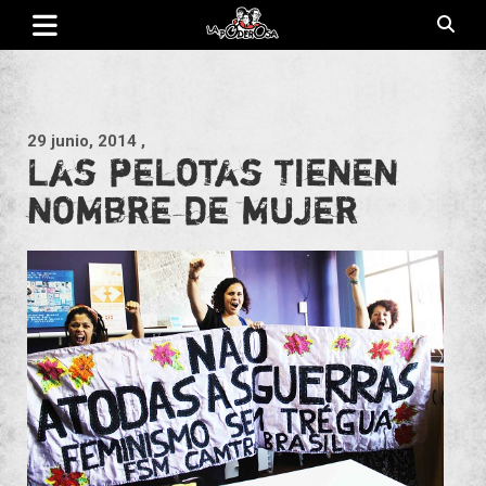
Saltar
al
contenido
Revista de cultura villera, brazo literario del movimiento La
La Poderosa
Poderosa.
29 junio, 2014
,
Las pelotas tienen
nombre de mujer