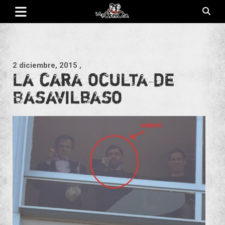
Saltar
al
contenido
Revista de cultura villera, brazo literario del movimiento La
La Poderosa
Poderosa.
2 diciembre, 2015
,
La cara oculta de
Basavilbaso