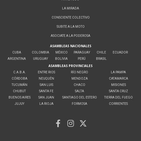
LA MIRADA
CONSCIENTE COLECTIVO
SUBITE A LA MOTO
ASOCIATE A LA PODEROSA
ASAMBLEAS NACIONALES
CUBA
COLOMBIA
MÉXICO
PARAGUAY
CHILE
ECUADOR
ARGENTINA
URUGUAY
BOLIVIA
PERÚ
BRASIL
ASAMBLEAS PROVINCIALES
C.A.B.A.
ENTRE RIOS
RÍO NEGRO
LA PAMPA
CÓRDOBA
NEUQUÉN
MENDOZA
CATAMARCA
TUCUMÁN
SAN LUIS
CHACO
MISIONES
CHUBUT
SANTA FE
SALTA
SANTA CRUZ
BUENOS AIRES
SAN JUAN
SANTIAGO DEL ESTERO
TIERRA DEL FUEGO
JUJUY
LA RIOJA
FORMOSA
CORRIENTES