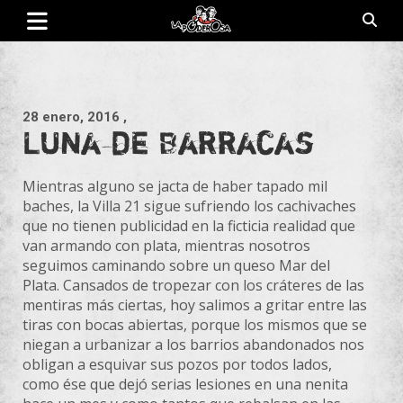
Saltar
al
contenido
Revista de cultura villera, brazo literario del movimiento La
La Poderosa
Poderosa.
28 enero, 2016
,
Luna de Barracas
Mientras alguno se jacta de haber tapado mil
baches, la Villa 21 sigue sufriendo los cachivaches
que no tienen publicidad en la ficticia realidad que
van armando con plata, mientras nosotros
seguimos caminando sobre un queso Mar del
Plata. Cansados de tropezar con los cráteres de las
mentiras más ciertas, hoy salimos a gritar entre las
tiras con bocas abiertas, porque los mismos que se
niegan a urbanizar a los barrios abandonados nos
obligan a esquivar sus
pozos por todos lados,
como ése que dejó serias lesiones en una nenita