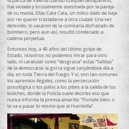
la panza de Valeria cuando Ezequiel desapareció,
fue violada y brutalmente asesinada por la pareja
de su mamá, Elías Cata Cata, un milico dado de baja
por no querer trasladarse a otra ciudad. Una vez
detenido, lo sacaron de la comisaría disfrazado de
bombero, pero aun así, resultó condenado a
cadena perpetua.
Entonces hoy, a 40 años del último golpe de
Estado, nosotros no podemos mirar para otro
lado, ni caratular como “desgracia” estas “fallitas”
de la democracia: la gorra sigue zarpándose día a
día, en toda Tierra del Fuego. Y sí, son tan comunes
los apremios ilegales, como la persecución
psicológica o los palos a los pibes a la salida de los
boliches, donde la Policía suele decirles eso que
nunca informa la prensa amarilla: “Portate bien, o
te va a pasar lo mismo que al Huirimilla”.