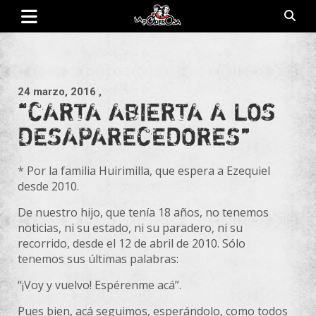
Saltar
al
contenido
Revista de cultura villera, brazo literario del movimiento La
La Poderosa
Poderosa.
24 marzo, 2016
,
“CARTA ABIERTA A LOS
DESAPARECEDORES”
* Por la familia Huirimilla, que espera a Ezequiel
desde 2010.
De nuestro hijo, que tenía 18 años, no tenemos
noticias, ni su estado, ni su paradero, ni su
recorrido, desde el 12 de abril de 2010. Sólo
tenemos sus últimas palabras:
“¡Voy y vuelvo! Espérenme acá”.
Pues bien, acá seguimos, esperándolo, como todos