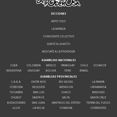
SECCIONES
ANTE TODO
LA MIRADA
CONSCIENTE COLECTIVO
SUBITE A LA MOTO
ASOCIATE A LA PODEROSA
ASAMBLEAS NACIONALES
CUBA
COLOMBIA
MÉXICO
PARAGUAY
CHILE
ECUADOR
ARGENTINA
URUGUAY
BOLIVIA
PERÚ
BRASIL
ASAMBLEAS PROVINCIALES
C.A.B.A.
ENTRE RIOS
RÍO NEGRO
LA PAMPA
CÓRDOBA
NEUQUÉN
MENDOZA
CATAMARCA
TUCUMÁN
SAN LUIS
CHACO
MISIONES
CHUBUT
SANTA FE
SALTA
SANTA CRUZ
BUENOS AIRES
SAN JUAN
SANTIAGO DEL ESTERO
TIERRA DEL FUEGO
JUJUY
LA RIOJA
FORMOSA
CORRIENTES