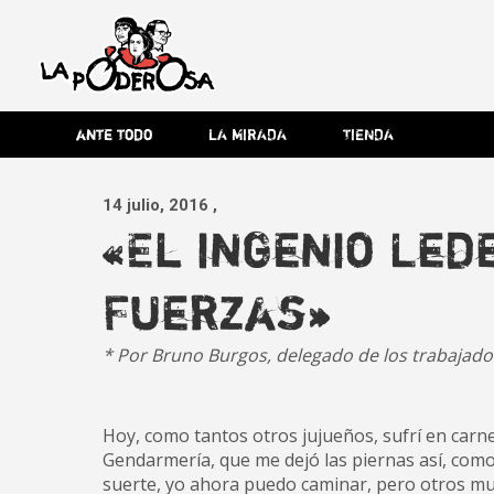
Saltar
al
contenido
Revista de cultura villera,
La
Revista de cultura villera, brazo literario del movimiento La
brazo literario del movimiento
La Poderosa
ante todo
LA MIRADA
TIENDA
La Poderosa.
Poderosa
14 julio, 2016
,
«El ingenio Le
Fuerzas»
* Por Bruno Burgos, delegado de los trabajado
Hoy, como tantos otros jujueños, sufrí en carn
Gendarmería, que me dejó las piernas así, como
suerte, yo ahora puedo caminar, pero otros m