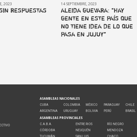
E, 2023
14 SEPTIEMBRE, 2023
 SIN RESPUESTAS
ALEIDA GUEVARA: “HAY
GENTE EN ESTE PAÍS QUE
NO TIENE IDEA DE LO QUE
PASA EN JUJUY”
ASAMBLEAS NACIONALES
CUBA
COLOMBIA
MÉXICO
PARAGUAY
CHILE
ARGENTINA
URUGUAY
BOLIVIA
PERÚ
BRASIL
ASAMBLEAS PROVINCIALES
C.A.B.A.
ENTRE RIOS
RÍO NEGRO
ECTIVO
CÓRDOBA
NEUQUÉN
MENDOZA
O
TUCUMÁN
SAN LUIS
CHACO