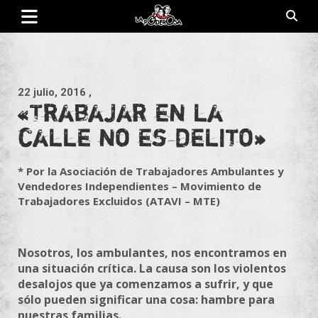
Saltar
al
contenido
Revista de cultura villera, brazo literario del movimiento La
La Poderosa
Poderosa.
22 julio, 2016
,
«Trabajar en la
calle no es delito»
* Por la Asociación de Trabajadores Ambulantes y
Vendedores Independientes – Movimiento de
Trabajadores Excluidos (ATAVI – MTE)
Nosotros, los ambulantes, nos encontramos en
una situación crítica. La causa son los violentos
desalojos que ya comenzamos a sufrir, y que
sólo pueden significar una cosa: hambre para
nuestras familias.