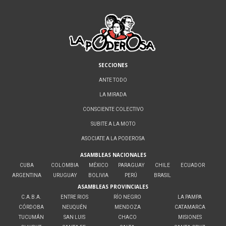
SECCIONES
ANTE TODO
LA MIRADA
CONSCIENTE COLECTIVO
SUBITE A LA MOTO
ASOCIATE A LA PODEROSA
ASAMBLEAS NACIONALES
CUBA
COLOMBIA
MÉXICO
PARAGUAY
CHILE
ECUADOR
ARGENTINA
URUGUAY
BOLIVIA
PERÚ
BRASIL
ASAMBLEAS PROVINCIALES
C.A.B.A.
ENTRE RIOS
RÍO NEGRO
LA PAMPA
CÓRDOBA
NEUQUÉN
MENDOZA
CATAMARCA
TUCUMÁN
SAN LUIS
CHACO
MISIONES