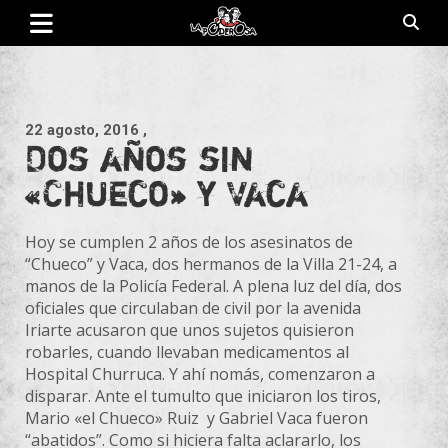
Saltar
al
contenido
Revista de cultura villera, brazo literario del movimiento La
La Poderosa
Poderosa.
22 agosto, 2016
,
Dos años sin
«Chueco» y Vaca
Hoy se cumplen 2 años de los asesinatos de
“Chueco” y Vaca, dos hermanos de la Villa 21-24, a
manos de la Policía Federal. A plena luz del día, dos
oficiales que circulaban de civil por la avenida
Iriarte acusaron que unos sujetos quisieron
robarles, cuando llevaban medicamentos al
Hospital Churruca. Y ahí nomás, comenzaron a
disparar. Ante el tumulto que iniciaron los tiros,
Mario «el Chueco» Ruiz y Gabriel Vaca fueron
“abatidos”. Como si hiciera falta aclararlo, los