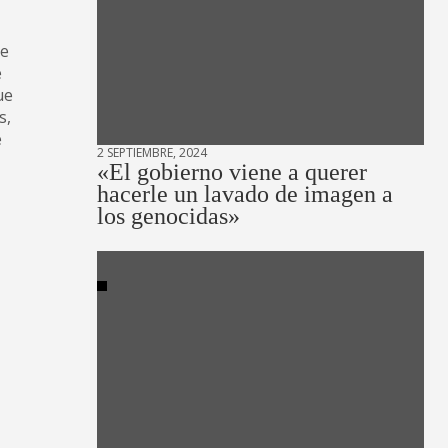
de
e
ue
s,
e
2 SEPTIEMBRE, 2024
«El gobierno viene a querer
hacerle un lavado de imagen a
los genocidas»