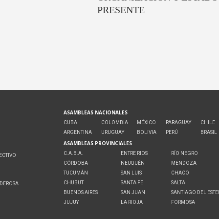
PRESENTE
ASAMBLEAS NACIONALES
CUBA
COLOMBIA
MÉXICO
PARAGUAY
CHILE
ARGENTINA
URUGUAY
BOLIVIA
PERÚ
BRASIL
ASAMBLEAS PROVINCIALES
C.A.B.A.
ENTRE RIOS
RÍO NEGRO
ECTIVO
CÓRDOBA
NEUQUÉN
MENDOZA
O
TUCUMÁN
SAN LUIS
CHACO
CHUBUT
SANTA FE
SALTA
ODEROSA
BUENOS AIRES
SAN JUAN
SANTIAGO DEL EST
JUJUY
LA RIOJA
FORMOSA