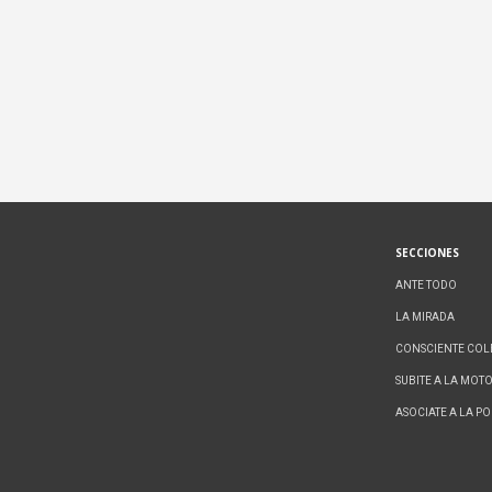
SECCIONES
ANTE TODO
LA MIRADA
CONSCIENTE COL
SUBITE A LA MOT
ASOCIATE A LA P