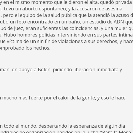
 y en el mismo momento que le dieron el alta, quedó privada
, tuvo un aborto espontáneo, y la acusaron de asesina.
 pero el equipo de la salud pública que la atendió la acusó 
. Hubo un feto encontrado en un baño, un estudio de ADN qu
uó de juez, eran suficientes las coincidencias, y una mujer q
a. Hubo hombres policías interviniendo en sus partes íntima
fue víctima de un sin fin de violaciones a sus derechos, y hac
omprobado los hechos.
án, en apoyo a Belén, pidiendo liberación inmediata y
 mucho más fuerte por el calor de la gente, y eso le hace
en todo el mundo, despertando la esperanza de algún día
ndizajes de organización paridos en la lucha. “Para la Mesa