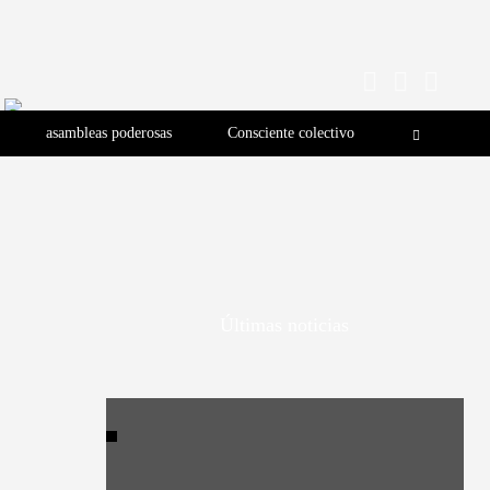
asambleas poderosas
Consciente colectivo
Últimas noticias