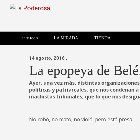
Saltar
al
contenido
Revista de cultura villera,
La Poderosa
Revista de cultura villera, brazo literario del movimiento La
brazo literario del movimiento
La Poderosa
ante todo
LA MIRADA
TIENDA
La Poderosa.
14 agosto, 2016
,
La epopeya de Belé
Ayer, una vez más, distintas organizaciones 
políticas y patriarcales, que nos condenan a
machistas tribunales, que lo que nos desigu
No robó, no mató, no violó, pero está presa.