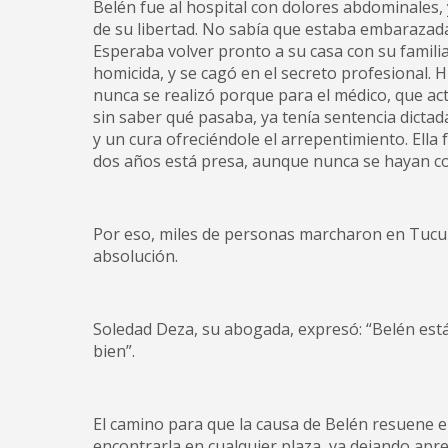
Belén fue al hospital con dolores abdominales,
de su libertad. No sabía que estaba embarazada
Esperaba volver pronto a su casa con su familia,
homicida, y se cagó en el secreto profesional
nunca se realizó porque para el médico, que act
sin saber qué pasaba, ya tenía sentencia dictad
y un cura ofreciéndole el arrepentimiento. Ella 
dos años está presa, aunque nunca se hayan c
Por eso, miles de personas marcharon en Tucum
absolución.
Soledad Deza, su abogada, expresó: “Belén está
bien”.
El camino para que la causa de Belén resuene 
encontrarla en cualquier plaza, va dejando apre