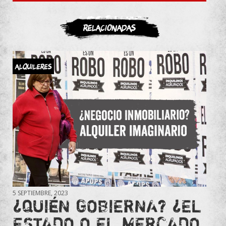
ASOCIATE
Relacionadas
Alquileres
5 SEPTIEMBRE, 2023
¿QUIÉN GOBIERNA? ¿EL
ESTADO O EL MERCADO