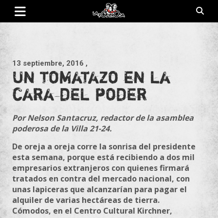
Saltar
al
contenido
Revista de cultura villera, brazo literario del movimiento La
La Poderosa
Poderosa.
13 septiembre, 2016
,
Un tomatazo en la
cara del poder
Por Nelson Santacruz, redactor de la asamblea
poderosa de la Villa 21-24.
De oreja a oreja corre la sonrisa del presidente
esta semana, porque está recibiendo a dos mil
empresarios extranjeros con quienes firmará
tratados en contra del mercado nacional, con
unas lapiceras que alcanzarían para pagar el
alquiler de varias hectáreas de tierra.
Cómodos, en el Centro Cultural Kirchner,