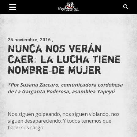
Saltar
al
contenido
Revista de cultura villera, brazo literario del movimiento La
La Poderosa
Poderosa.
25 noviembre, 2016
,
Nunca nos verán
caer: la lucha tiene
nombre de mujer
*Por Susana Zaccaro, comunicadora cordobesa
de La Garganta Poderosa, asamblea Yapeyú
Nos siguen golpeando, nos siguen violando, nos
siguen desapareciendo. Y todos tenemos que
hacernos cargo.