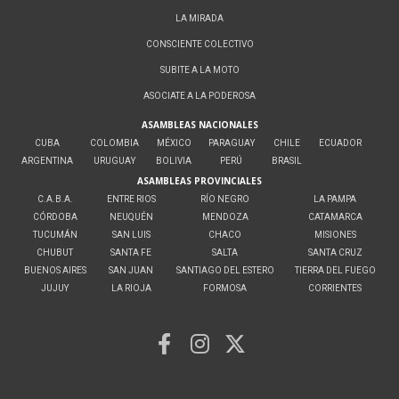
LA MIRADA
CONSCIENTE COLECTIVO
SUBITE A LA MOTO
ASOCIATE A LA PODEROSA
ASAMBLEAS NACIONALES
CUBA
COLOMBIA
MÉXICO
PARAGUAY
CHILE
ECUADOR
ARGENTINA
URUGUAY
BOLIVIA
PERÚ
BRASIL
ASAMBLEAS PROVINCIALES
C.A.B.A.
ENTRE RIOS
RÍO NEGRO
LA PAMPA
CÓRDOBA
NEUQUÉN
MENDOZA
CATAMARCA
TUCUMÁN
SAN LUIS
CHACO
MISIONES
CHUBUT
SANTA FE
SALTA
SANTA CRUZ
BUENOS AIRES
SAN JUAN
SANTIAGO DEL ESTERO
TIERRA DEL FUEGO
JUJUY
LA RIOJA
FORMOSA
CORRIENTES