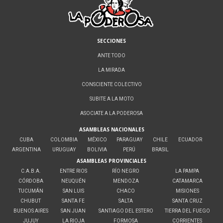
SECCIONES
ANTE TODO
LA MIRADA
CONSCIENTE COLECTIVO
SUBITE A LA MOTO
ASOCIATE A LA PODEROSA
ASAMBLEAS NACIONALES
CUBA
COLOMBIA
MÉXICO
PARAGUAY
CHILE
ECUADOR
ARGENTINA
URUGUAY
BOLIVIA
PERÚ
BRASIL
ASAMBLEAS PROVINCIALES
C.A.B.A.
ENTRE RIOS
RÍO NEGRO
LA PAMPA
CÓRDOBA
NEUQUÉN
MENDOZA
CATAMARCA
TUCUMÁN
SAN LUIS
CHACO
MISIONES
CHUBUT
SANTA FE
SALTA
SANTA CRUZ
BUENOS AIRES
SAN JUAN
SANTIAGO DEL ESTERO
TIERRA DEL FUEGO
JUJUY
LA RIOJA
FORMOSA
CORRIENTES