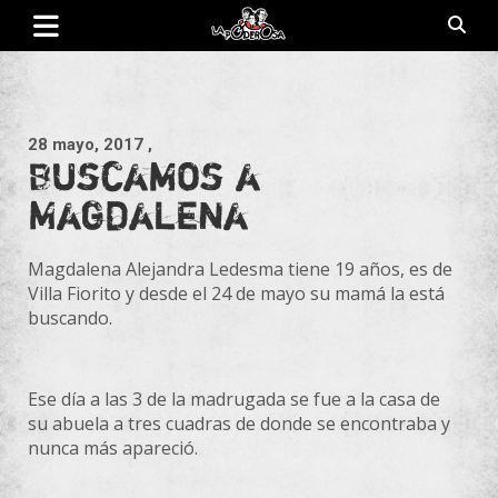
Saltar
al
contenido
Revista de cultura villera, brazo literario del movimiento La
La Poderosa
Poderosa.
28 mayo, 2017
,
Buscamos a
Magdalena
Magdalena Alejandra Ledesma tiene 19 años, es de
Villa Fiorito y desde el 24 de mayo su mamá la está
buscando.
Ese día a las 3 de la madrugada se fue a la casa de
su abuela a tres cuadras de donde se encontraba y
nunca más apareció.