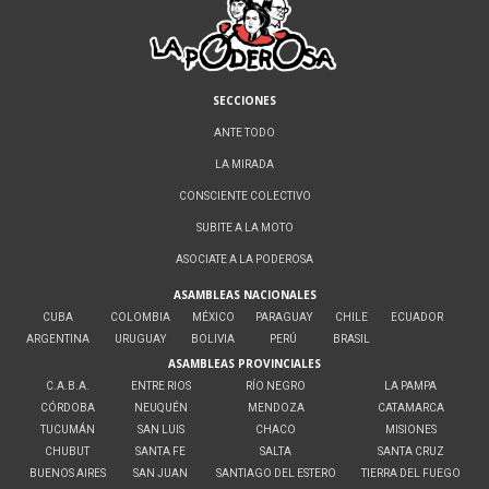
SECCIONES
ANTE TODO
LA MIRADA
CONSCIENTE COLECTIVO
SUBITE A LA MOTO
ASOCIATE A LA PODEROSA
ASAMBLEAS NACIONALES
CUBA
COLOMBIA
MÉXICO
PARAGUAY
CHILE
ECUADOR
ARGENTINA
URUGUAY
BOLIVIA
PERÚ
BRASIL
ASAMBLEAS PROVINCIALES
C.A.B.A.
ENTRE RIOS
RÍO NEGRO
LA PAMPA
CÓRDOBA
NEUQUÉN
MENDOZA
CATAMARCA
TUCUMÁN
SAN LUIS
CHACO
MISIONES
CHUBUT
SANTA FE
SALTA
SANTA CRUZ
BUENOS AIRES
SAN JUAN
SANTIAGO DEL ESTERO
TIERRA DEL FUEGO