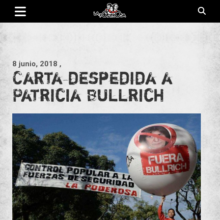
Saltar
al
contenido
Revista de cultura villera, brazo literario del movimiento La
La Poderosa
Poderosa.
8 junio, 2018
,
Carta despedida a
Patricia Bullrich