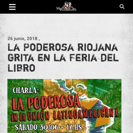
Saltar
al
contenido
Revista de cultura villera, brazo literario del movimiento La
La Poderosa
Poderosa.
26 junio, 2018
,
La Poderosa riojana
grita en la Feria del
Libro