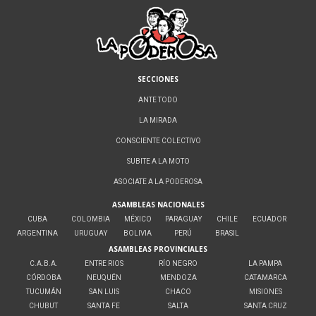
SECCIONES
ANTE TODO
LA MIRADA
CONSCIENTE COLECTIVO
SUBITE A LA MOTO
ASOCIATE A LA PODEROSA
ASAMBLEAS NACIONALES
CUBA
COLOMBIA
MÉXICO
PARAGUAY
CHILE
ECUADOR
ARGENTINA
URUGUAY
BOLIVIA
PERÚ
BRASIL
ASAMBLEAS PROVINCIALES
C.A.B.A.
ENTRE RIOS
RÍO NEGRO
LA PAMPA
CÓRDOBA
NEUQUÉN
MENDOZA
CATAMARCA
TUCUMÁN
SAN LUIS
CHACO
MISIONES
CHUBUT
SANTA FE
SALTA
SANTA CRUZ