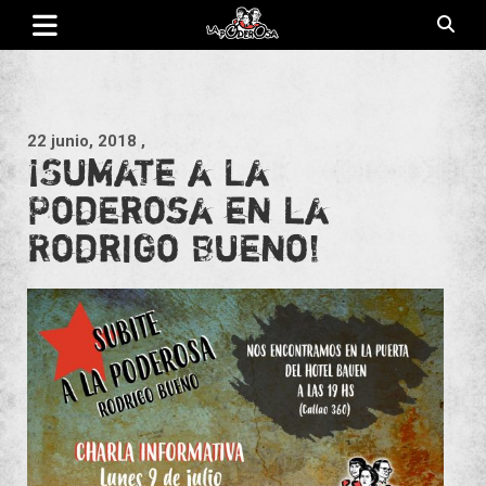
Saltar
al
contenido
Revista de cultura villera, brazo literario del movimiento La
La Poderosa
Poderosa.
22 junio, 2018
,
¡Sumate a La
Poderosa en la
Rodrigo Bueno!