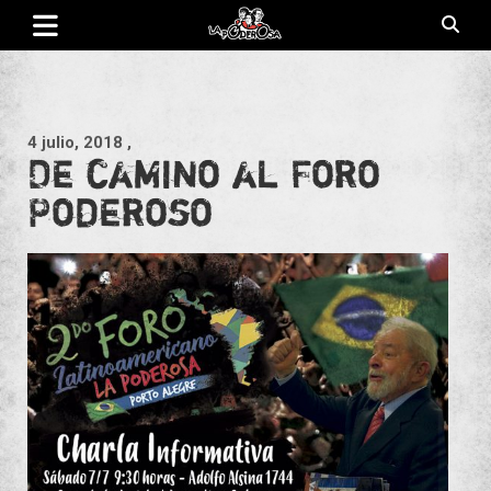
Saltar
al
contenido
Revista de cultura villera, brazo literario del movimiento La
La Poderosa
Poderosa.
4 julio, 2018
,
De camino al Foro
Poderoso