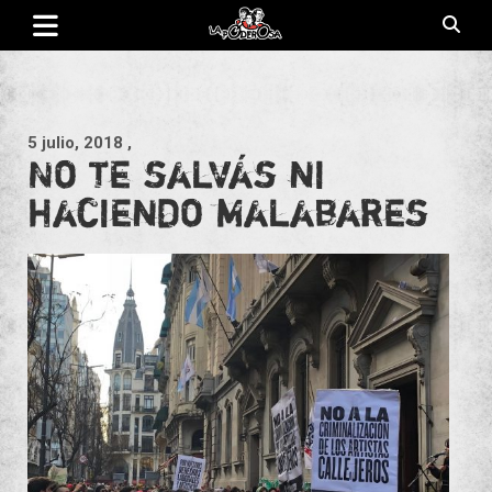
Saltar
al
contenido
Revista de cultura villera, brazo literario del movimiento La
La Poderosa
Poderosa.
5 julio, 2018
,
No te salvás ni
haciendo malabares