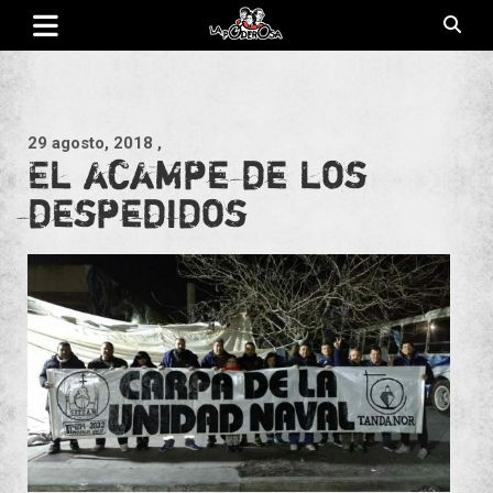
Saltar
al
contenido
Revista de cultura villera, brazo literario del movimiento La
La Poderosa
Poderosa.
29 agosto, 2018
,
El acampe de los
despedidos