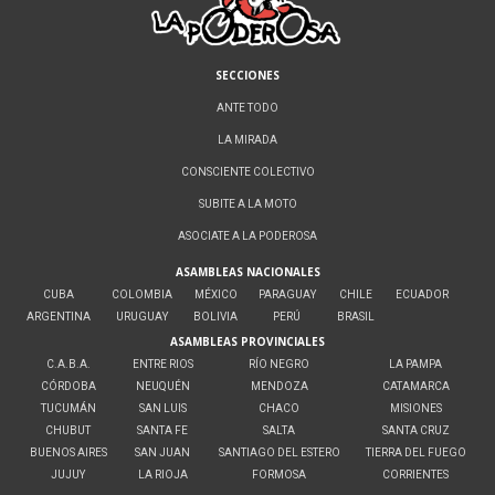
SECCIONES
ANTE TODO
LA MIRADA
CONSCIENTE COLECTIVO
SUBITE A LA MOTO
ASOCIATE A LA PODEROSA
ASAMBLEAS NACIONALES
CUBA
COLOMBIA
MÉXICO
PARAGUAY
CHILE
ECUADOR
ARGENTINA
URUGUAY
BOLIVIA
PERÚ
BRASIL
ASAMBLEAS PROVINCIALES
C.A.B.A.
ENTRE RIOS
RÍO NEGRO
LA PAMPA
CÓRDOBA
NEUQUÉN
MENDOZA
CATAMARCA
TUCUMÁN
SAN LUIS
CHACO
MISIONES
CHUBUT
SANTA FE
SALTA
SANTA CRUZ
BUENOS AIRES
SAN JUAN
SANTIAGO DEL ESTERO
TIERRA DEL FUEGO
JUJUY
LA RIOJA
FORMOSA
CORRIENTES