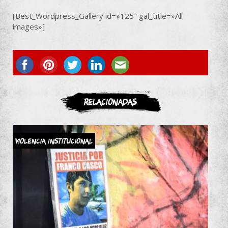
[Best_Wordpress_Gallery id=»125″ gal_title=»All
images»]
ASOCIATE
Relacionadas
Violencia Institucional