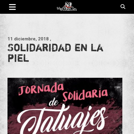
Saltar
al
contenido
Revista de cultura villera, brazo literario del movimiento La
La Poderosa
Poderosa.
11 diciembre, 2018
,
Solidaridad en la
piel