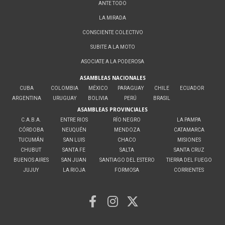
ANTE TODO
LA MIRADA
CONSCIENTE COLECTIVO
SUBITE A LA MOTO
ASOCIATE A LA PODEROSA
ASAMBLEAS NACIONALES
CUBA
COLOMBIA
MÉXICO
PARAGUAY
CHILE
ECUADOR
ARGENTINA
URUGUAY
BOLIVIA
PERÚ
BRASIL
ASAMBLEAS PROVINCIALES
C.A.B.A.
ENTRE RIOS
RÍO NEGRO
LA PAMPA
CÓRDOBA
NEUQUÉN
MENDOZA
CATAMARCA
TUCUMÁN
SAN LUIS
CHACO
MISIONES
CHUBUT
SANTA FE
SALTA
SANTA CRUZ
BUENOS AIRES
SAN JUAN
SANTIAGO DEL ESTERO
TIERRA DEL FUEGO
JUJUY
LA RIOJA
FORMOSA
CORRIENTES