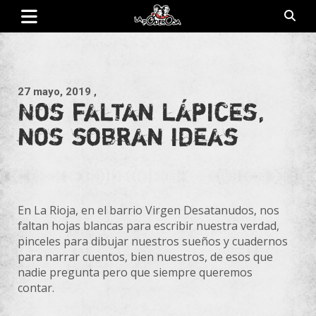
Saltar
al
contenido
Revista de cultura villera, brazo literario del movimiento La
La Poderosa
Poderosa.
27 mayo, 2019
,
Nos faltan lápices,
nos sobran ideas
En La Rioja, en el barrio Virgen Desatanudos, nos
faltan hojas blancas para escribir nuestra verdad,
pinceles para dibujar nuestros sueños y cuadernos
para narrar cuentos, bien nuestros, de esos que
nadie pregunta pero que siempre queremos
contar.