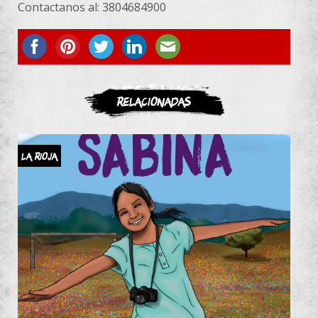
Contactanos al: 3804684900
ASOCIATE
Relacionadas
La Rioja