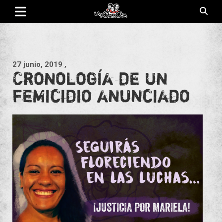
Saltar
al
contenido
Revista de cultura villera, brazo literario del movimiento La
La Poderosa
Poderosa.
27 junio, 2019
,
Cronología de un
femicidio anunciado