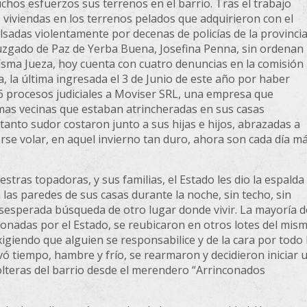
hos esfuerzos sus terrenos en el barrio. Tras el trabajo
 viviendas en los terrenos pelados que adquirieron con el
lsadas violentamente por decenas de policías de la provinci
Juzgado de Paz de Yerba Buena, Josefina Penna, sin ordenan
misma Jueza, hoy cuenta con cuatro denuncias en la comisión
cia, la última ingresada el 3 de Junio de este año por haber
6 procesos judiciales a Moviser SRL, una empresa que
ismas vecinas que estaban atrincheradas en sus casas
 tanto sudor costaron junto a sus hijas e hijos, abrazadas a
rse volar, en aquel invierno tan duro, ahora son cada día m
stras topadoras, y sus familias, el Estado les dio la espalda
as paredes de sus casas durante la noche, sin techo, sin
a desesperada búsqueda de otro lugar donde vivir. La mayoría d
donadas por el Estado, se reubicaron en otros lotes del mis
igiendo que alguien se responsabilice y de la cara por todo 
vó tiempo, hambre y frío, se rearmaron y decidieron iniciar 
lteras del barrio desde el merendero “Arrinconados