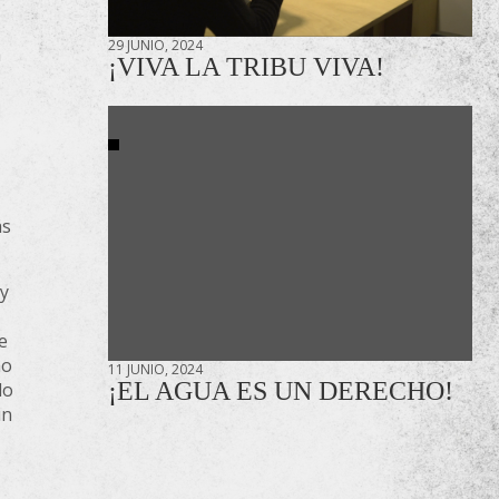
29 JUNIO, 2024
a
¡VIVA LA TRIBU VIVA!
ás
 y
e
mo
11 JUNIO, 2024
¡EL AGUA ES UN DERECHO!
lo
un