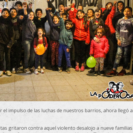
 el impulso de las luchas de nuestros barrios, ahora llegó a
s gritaron contra aquel violento desalojo a nueve familias