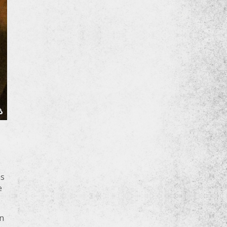
as
e
en