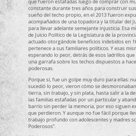
que fueron estafadas luego de comprar con muc
constante durante tres años para construir sus
sueño del techo propio, en el 2013 fueron expu
acompañados de una topadora y la titular del 
para llevar adelante semejante injusticia. Esa 
de Juicio Político de la Legislatura de la provin
actuado otorgándole beneficios indebidos en 1
pertenece a sus familiares políticos. Y esas m
esperando lo peor, detrás de esos ladrillos que
una garrafa sobre los techos dispuestos a hace
poderosas.
Porque sí, fue un golpe muy duro para ellas: nue
sucedió lo peor, vieron cómo se desmoronaban l
tierra, sin trabajo, y sin plata, hasta salir a l
las familias estafadas por un particular y aban
barrio sin perder la memoria, por eso siguen ex
que perdieron. Y aunque no fue fácil porque lle
trabajo profundo con adolescentes y madres so
Poderosos”.