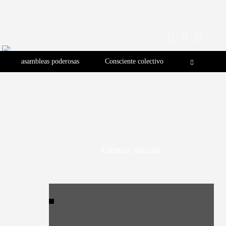
asambleas poderosas
Consciente colectivo
Últimas noticias