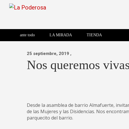
Saltar
al
contenido
Revista de cultura villera,
La Poderosa
Revista de cultura villera, brazo literario del movimiento La
brazo literario del movimiento
La Poderosa
ante todo
LA MIRADA
TIENDA
La Poderosa.
25 septiembre, 2019
,
Nos queremos vivas,
Desde la asamblea de barrio Almafuerte, invitam
de las Mujeres y las Disidencias. Nos encontram
parquecito del barrio.