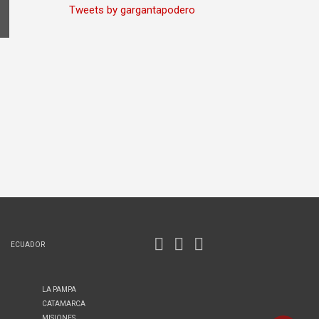
Tweets by gargantapodero
ECUADOR
LA PAMPA
CATAMARCA
MISIONES