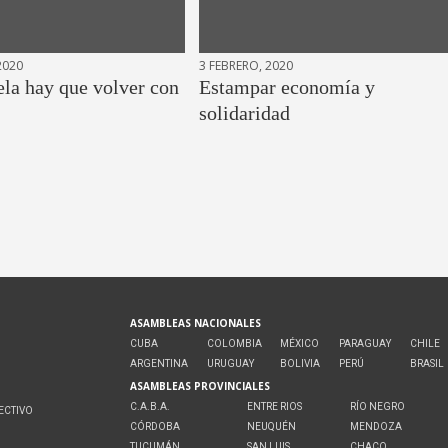
2020
3 FEBRERO, 2020
ela hay que volver con
Estampar economía y
solidaridad
ASAMBLEAS NACIONALES
CUBA
COLOMBIA
MÉXICO
PARAGUAY
CHILE
ARGENTINA
URUGUAY
BOLIVIA
PERÚ
BRASIL
ASAMBLEAS PROVINCIALES
C.A.B.A.
ENTRE RIOS
RÍO NEGRO
ECTIVO
CÓRDOBA
NEUQUÉN
MENDOZA
O
TUCUMÁN
SAN LUIS
CHACO