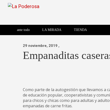
Saltar
al
contenido
Revista de cultura villera,
La Poderosa
Revista de cultura villera, brazo literario del movimiento La
brazo literario del movimiento
La Poderosa
ante todo
LA MIRADA
TIENDA
La Poderosa.
29 noviembre, 2019
,
Empanaditas casera
Como parte de la autogestión que llevamos a ca
de educación popular, cooperativistas y comunit
para chicos y chicas como para adultas y adult
empanadas de carne fritas.