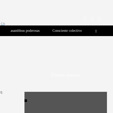
asambleas poderosas
Consciente colectivo
Últimas noticias
es