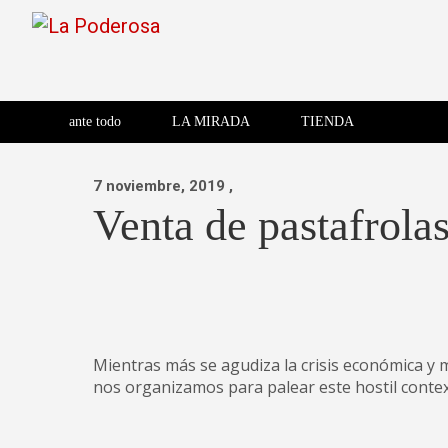
Saltar
al
contenido
Revista de cultura villera,
La Poderosa
Revista de cultura villera, brazo literario del movimiento La
brazo literario del movimiento
La Poderosa
ante todo
LA MIRADA
TIENDA
La Poderosa.
7 noviembre, 2019
,
Venta de pastafrola
Mientras más se agudiza la crisis económica y m
nos organizamos para palear este hostil conte