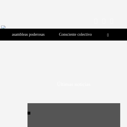
asambleas poderosas
Consciente colectivo
Últimas noticias