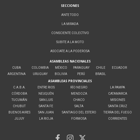
SECCIONES
ANTE TODO
LA MIRADA
CONSCIENTE COLECTIVO
SUBITE A LA MOTO
ASOCIATE A LA PODEROSA
ASAMBLEAS NACIONALES
CUBA
COLOMBIA
MÉXICO
PARAGUAY
CHILE
ECUADOR
ARGENTINA
URUGUAY
BOLIVIA
PERÚ
BRASIL
ASAMBLEAS PROVINCIALES
C.A.B.A.
ENTRE RIOS
RÍO NEGRO
LA PAMPA
CÓRDOBA
NEUQUÉN
MENDOZA
CATAMARCA
TUCUMÁN
SAN LUIS
CHACO
MISIONES
CHUBUT
SANTA FE
SALTA
SANTA CRUZ
BUENOS AIRES
SAN JUAN
SANTIAGO DEL ESTERO
TIERRA DEL FUEGO
JUJUY
LA RIOJA
FORMOSA
CORRIENTES