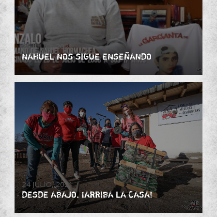
25 JULIO, 2021
NAHUEL NOS SIGUE ENSEÑANDO
Buenos Aires
24 JULIO, 2021
DESDE ABAJO, ¡ARRIBA LA CASA!