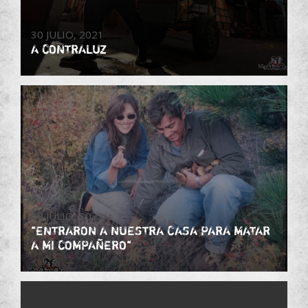
30 JULIO, 2021
A CONTRALUZ
Fotogalería
30 JULIO, 2021
“ENTRARON A NUESTRA CASA PARA MATAR
A MI COMPAÑERO“
Chubut