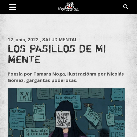
Saltar
al
contenido
Revista de cultura villera, brazo literario del movimiento La
La Poderosa
Poderosa.
12 junio, 2022
, SALUD MENTAL
LOS PASILLOS DE MI
MENTE
Poesía por Tamara Noga, Ilustraciónm por Nicolás
Gómez, gargantas poderosas.