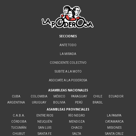
SECCIONES
ANTE TODO
LA MIRADA
CONSCIENTE COLECTIVO
SUBITE A LA MOTO
ASOCIATE A LA PODEROSA
ASAMBLEAS NACIONALES
CUBA
COLOMBIA
MÉXICO
PARAGUAY
CHILE
ECUADOR
ARGENTINA
URUGUAY
BOLIVIA
PERÚ
BRASIL
ASAMBLEAS PROVINCIALES
C.A.B.A.
ENTRE RIOS
RÍO NEGRO
LA PAMPA
CÓRDOBA
NEUQUÉN
MENDOZA
CATAMARCA
TUCUMÁN
SAN LUIS
CHACO
MISIONES
CHUBUT
SANTA FE
SALTA
SANTA CRUZ