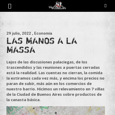
Saltar
al
contenido
Revista de cultura villera, brazo literario del movimiento La
La Poderosa
Poderosa.
29 julio, 2022
, Economía
LAS MANOS A LA
MASSA
Lejos de las discusiones palaciegas, de los
trascendidos y las reuniones a puertas cerradas
está la realidad. Las cuentas no cierran, la comida
la estiramos cada vez más, y encima los precios no
paran de subir, más aún en los comercios de
nuestro barrio. Hicimos un relevamiento en 7 villas
de la Ciudad de Buenos Aires sobre productos de
la canasta básica.