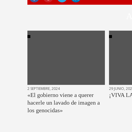
A
2 SEPTIEMBRE, 2024
29 JUNIO, 20
«El gobierno viene a querer
¡VIVA L
hacerle un lavado de imagen a
los genocidas»