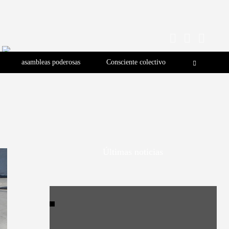
asambleas poderosas
Consciente colectivo
Últimas noticias