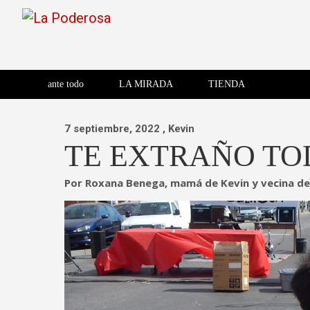
Saltar
al
contenido
Revista de cultura villera,
La Poderosa
Revista de cultura villera, brazo literario del movimiento La
brazo literario del movimiento
La Poderosa
ante todo
LA MIRADA
TIENDA
La Poderosa.
7 septiembre, 2022
, Kevin
TE EXTRAÑO TOD
Por Roxana Benega, mamá de Kevin y vecina de