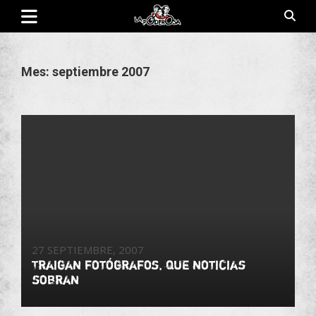
Saltar
al
contenido
Revista de cultura villera, brazo literario del movimiento La
La Poderosa
Poderosa.
Mes:
septiembre 2007
27 SEPTIEMBRE, 2007
Traigan fotógrafos, que noticias
sobran