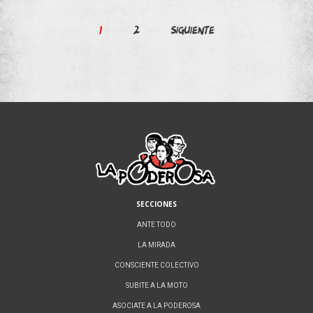
Paginación
1
2
Siguiente
de
entradas
SECCIONES
ANTE TODO
LA MIRADA
CONSCIENTE COLECTIVO
SUBITE A LA MOTO
ASOCIATE A LA PODEROSA