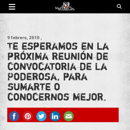
Saltar
al
contenido
Revista de cultura villera, brazo literario del movimiento La
La Poderosa
Poderosa.
9 febrero, 2010
,
Te esperamos en la
próxima reunión de
convocatoria de La
Poderosa, para
sumarte o
conocernos mejor.