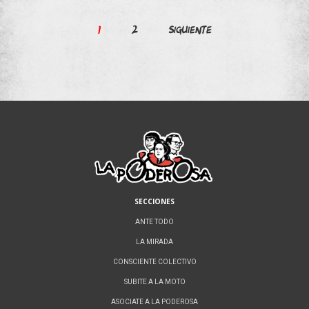
Paginación
1
2
Siguiente
de
entradas
SECCIONES
ANTE TODO
LA MIRADA
CONSCIENTE COLECTIVO
SUBITE A LA MOTO
ASOCIATE A LA PODEROSA